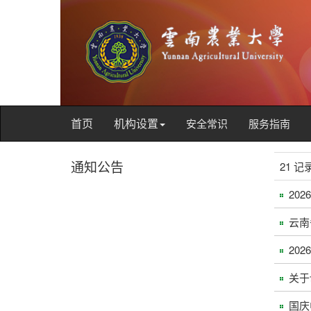
首页
机构设置
安全常识
服务指南
通知公告
21 记
20
云南
20
关于
国庆